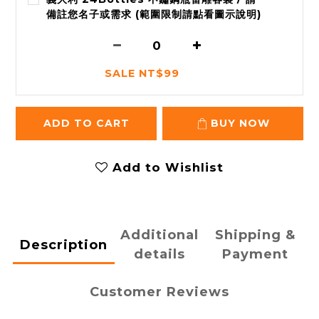
備註您名子或需求 (範圍限制請點看圖示說明)
SALE NT$99
ADD TO CART
BUY NOW
Add to Wishlist
Additional
Shipping &
Description
details
Payment
Customer Reviews