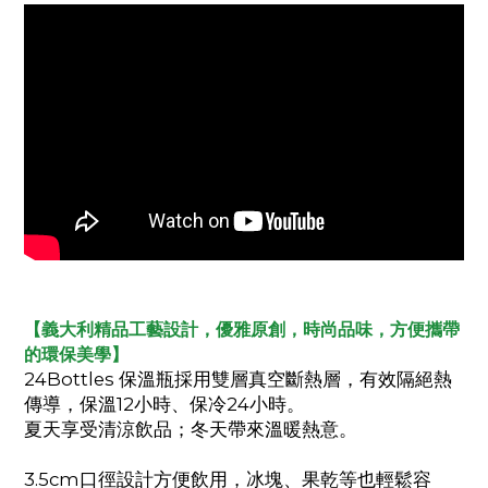
【義大利精品工藝設計，優雅原創，時尚品味，方便攜帶
的環保美學】
24Bottles 保溫瓶採用雙層真空斷熱層，有效隔絕熱
傳導，保溫12小時、保冷24小時。
夏天享受清涼飲品；冬天帶來溫暖熱意。
3.5cm口徑設計方便飲用，冰塊、果乾等也輕鬆容