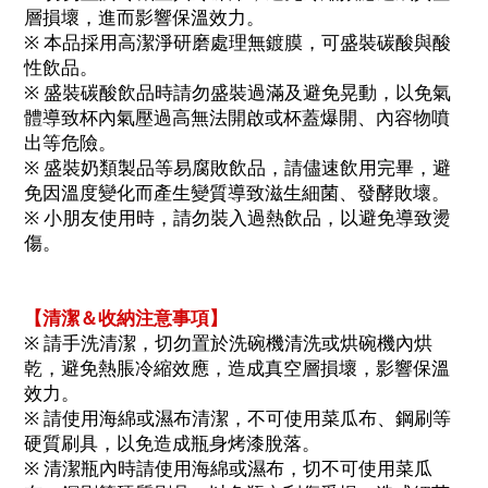
層損壞，進而影響保溫效力。
※ 本品採用高潔淨研磨處理無鍍膜，可盛裝碳酸與酸
性飲品。
※ 盛裝碳酸飲品時請勿盛裝過滿及避免晃動，以免氣
體導致杯內氣壓過高無法開啟或杯蓋爆開、內容物噴
出等危險。
※ 盛裝奶類製品等易腐敗飲品，請儘速飲用完畢，避
免因溫度變化而產生變質導致滋生細菌、發酵敗壞。
※ 小朋友使用時，請勿裝入過熱飲品，以避免導致燙
傷。
【清潔＆收納注意事項】
※ 請手洗清潔，切勿置於洗碗機清洗或烘碗機內烘
乾，避免熱脹冷縮效應，造成真空層損壞，影響保溫
效力。
※ 請使用海綿或濕布清潔，不可使用菜瓜布、鋼刷等
硬質刷具，以免造成瓶身烤漆脫落。
※ 清潔瓶內時請使用海綿或濕布，切不可使用菜瓜