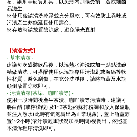
布、鋼刷等硬質刷具，以免瓶內刮傷受損，造成細菌
易滋生。
※ 使用後請清洗乾淨並充分風乾，可有效防止異味或
污漬產生亦能延長使用壽命。
※ 存放時請放置陰涼處，避免陽光直射。
【清潔方式】
- 基本清潔 -
建議每次盛裝飲品後，以溫熱水沖洗或加一點點洗碗
精做清洗，可搭配使用保溫瓶專用清潔刷或海綿等軟
性材質，避免刮傷，在充分洗淨後，請將瓶蓋及水瓶
顛倒放置晾乾即可。
- 污漬清潔(茶垢、咖啡漬等) -
使用一段時間後產生茶漬、咖啡漬等污漬時，建議可
將白醋 (或檸檬酸) 及1~2茶匙的蘇打粉調和放入保溫瓶
並注入熱水(此時有氣泡冒出為正常現象)，蓋上瓶蓋靜
置1~2小時(依汙漬輕重狀況加長時間)後倒出，依照基
本清潔程序清洗即可。