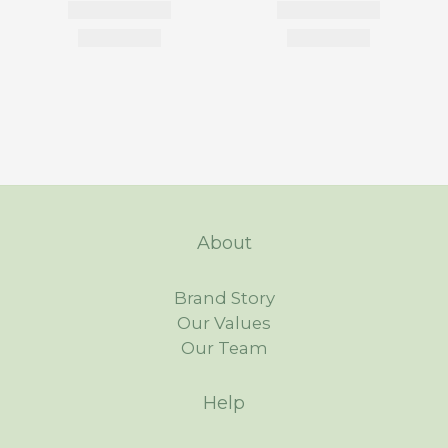
About
Brand Story
Our Values
Our Team
Help