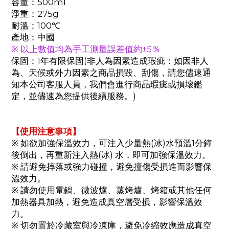
容量：500ml
淨重：275g
耐溫：100℃
產地：中國
※ 以上數值均為手工測量誤差值約±5％
保固：1年有限保固(非人為因素造成瑕疵：如因非人
為、天候或外力因素之商品損毀、刮傷，請您儘速通
知本公司客服人員，我們會進行商品瑕疵或損壞鑑
定，並儘速為您提供後續服務。)
【使用注意事項】
※ 如欲加強保溫效力，可注入少量熱(冰)水預溫1分鐘
後倒出，再重新注入熱(冰) 水，即可加強保溫效力。
※ 請避免摔落或強力碰撞，避免撞傷受損進而影響保
溫效力。
※ 請勿使用電鍋、微波爐、蒸烤爐、烤箱或其他任何
加熱器具加熱，避免造成真空層受損，影響保溫效
力。
※ 切勿置於冷藏室與冷凍庫，避免冷縮效應造成真空