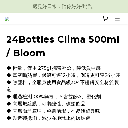
遇見好日常，陪你好好生活。
24Bottles Clima 500ml
/ Bloom
◆ 輕量，僅重 275g! 攜帶輕盈，降低負重感
◆ 真空斷熱層，保溫可達12小時，保冷更可達24小時
◆ 無塑料，全瓶身使用食品級304不鏽鋼安全材質製
造
◆ 通過檢測100%無毒，不含雙酚A、塑化劑
◆ 內層無鍍膜，可裝酸性、碳酸飲品
◆ 內層潔淨處理，容易清潔，不易殘留異味
◆ 製造碳抵消，減少在地球上的碳足跡