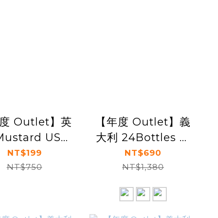
度 Outlet】英
【年度 Outlet】義
Mustard USB
大利 24Bottles 輕
風扇 - 風車
巧保溫食物罐
NT$199
NT$690
NT$750
NT$1,380
350ml