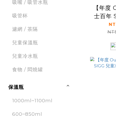
吸嘴 / 吸管水瓶
【年度 O
吸管杯
士百年 S
不鏽
NT
濾網 / 茶隔
NT$
5
兒童保溫瓶
兒童冷水瓶
食物 / 悶燒罐
保溫瓶
1000ml~1100ml
600~850ml