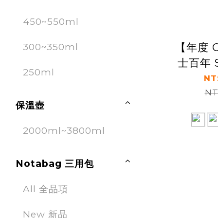
450~550ml
【年度 O
300~350ml
士百年 
250ml
冷水壺
NT
NT
保溫壺
2000ml~3800ml
Notabag 三用包
All 全品項
New 新品