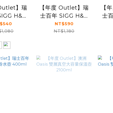
utlet】瑞
【年度 Outlet】瑞
【年
IGG H&C
士百年 SIGG H&C
士百
鋼保溫瓶
不鏽鋼保溫瓶(附杯)
保溫
$540
NT$590
1,080
00ml
500ml - 純雪
NT$1,180