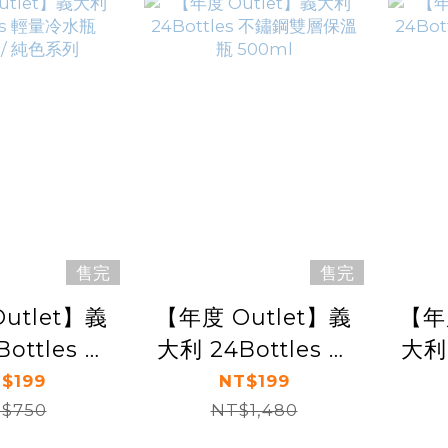
售完
售完
utlet】義
【年度 Outlet】義
【年
ottles 輕
大利 24Bottles 不
大利 
500ml /
鏽鋼雙層保溫瓶
鏽
$199
NT$199
色系列
$750
NT$1,480
500ml