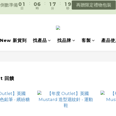
遇見好日常，陪你好好生活。
2
3
2
8
3
9
3
遇見好日常，陪你好好生活。
1
2
1
7
2
8
2
9
:
:
:
0
1
0
6
1
7
1
8
倒數準備
再贈限定禮物包裝
日
時
分
秒
0
5
0
6
0
7
4
5
6
遇見好日常，陪你好好生活。
New 新貨到
找產品
找品牌
客製
產品使
3
4
5
2
3
4
1
2
3
0
1
2
0
1
0
et 回饋