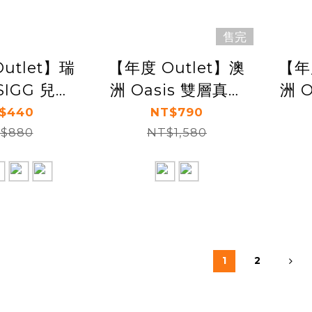
售完
utlet】瑞
【年度 Outlet】澳
【年
SIGG 兒童
洲 Oasis 雙層真空
洲 
 400ml
大容量保溫壺
$440
NT$790
$880
NT$1,580
2100ml
1
2