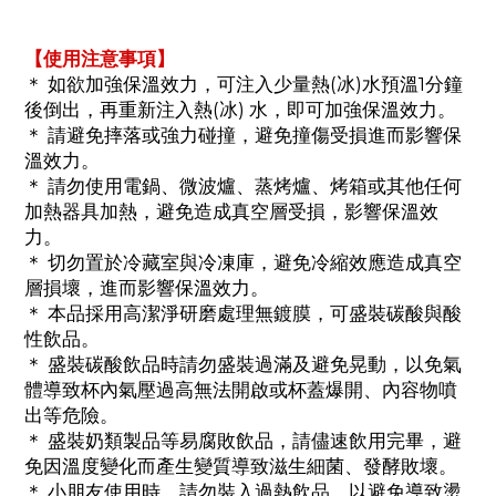
【使用注意事項】
＊ 如欲加強保溫效力，可注入少量熱(冰)水預溫1分鐘
後倒出，再重新注入熱(冰) 水，即可加強保溫效力。
＊ 請避免摔落或強力碰撞，避免撞傷受損進而影響保
溫效力。
＊ 請勿使用電鍋、微波爐、蒸烤爐、烤箱或其他任何
加熱器具加熱，避免造成真空層受損，影響保溫效
力。
＊ 切勿置於冷藏室與冷凍庫，避免冷縮效應造成真空
層損壞，進而影響保溫效力。
＊ 本品採用高潔淨研磨處理無鍍膜，可盛裝碳酸與酸
性飲品。
＊ 盛裝碳酸飲品時請勿盛裝過滿及避免晃動，以免氣
體導致杯內氣壓過高無法開啟或杯蓋爆開、內容物噴
出等危險。
＊ 盛裝奶類製品等易腐敗飲品，請儘速飲用完畢，避
免因溫度變化而產生變質導致滋生細菌、發酵敗壞。
＊ 小朋友使用時，請勿裝入過熱飲品，以避免導致燙