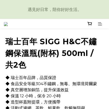
6
4
5
4
4
5
8
9
遇見好日常，陪你好好生活。
5
遇見好日常，陪你好好生活。
3
4
3
3
4
7
8
4
2
3
2
2
3
6
7
3
1
2
1
1
2
5
6
倒數準備
2
:
:
:
0
1
0
0
1
4
5
再贈限定禮物包裝
1
Days
Hours
Minutes
Seconds
0
0
3
4
瑞士百年 SIGG H&C不鏽
0
2
3
遇見好日常，陪你好好生活。
1
2
鋼保溫瓶(附杯) 500ml /
0
1
共2色
0
◆ 瑞士百年品牌，品質保證
◆ 食品安全等級304不鏽鋼，無毒、無環境荷爾蒙
◆ 真空層增加銅箔，提升保溫效益
◆ 保溫 12 小時，保冷 20 小時
◆ 造型杯蓋附提環，方便攜帶
◆ 活動式濾網，茶飲、鮮果飲，飲暢無阻礙