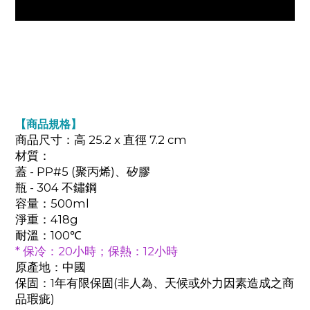
【商品規格】
商品尺寸：高 25.2 x 直徑 7.2 cm
材質：
蓋 - PP#5 (聚丙烯)、矽膠
瓶 - 304 不鏽鋼
容量：500ml
淨重：418g
耐溫：100℃
* 保冷：20小時；保熱：12小時
原產地：中國
保固：1年有限保固(非人為、天候或外力因素造成之商
品瑕疵)