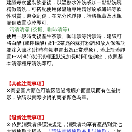
建議每次盛裝飲品後，以溫熱水沖洗或加一點點洗碗
精做清洗，可搭配使用保溫瓶專用清潔刷或海綿等軟
性材質，避免刮傷，在充分洗淨後，請將瓶蓋及水瓶
顛倒放置晾乾即可。
- 污漬清潔 (茶垢、咖啡漬等) -
使用一段時間後產生茶漬、咖啡漬等污漬時，建議可
將白醋 (或檸檬酸) 及1~2茶匙的蘇打粉調和放入保溫瓶
並注入熱水(此時有氣泡冒出為正常現象)，蓋上瓶蓋靜
置1~2小時(依汙漬輕重狀況加長時間)後倒出，依照基
本清潔程序清洗即可。
【其他注意事項】
※商品圖片顏色可能因透過電腦介面呈現而有色差情
形，故請以實際收貨的商品顏色為準。
【退貨注意事項】
※ 依照消費者保護法規定，消費者均享有產品到貨七
天猶豫期之權益，
「請注意猶豫期並非試用期」
；因