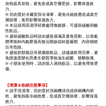
加熱器具加熱，避免造成真空層受損，影響保溫效
力。
※ 切勿置於冷藏室與冷凍庫，避免冷縮效應造成真空
層損壞，進而影響保溫效力。
※ 本品採用高潔淨研磨處理無鍍膜，可盛裝碳酸與酸
性飲品。
※ 盛裝碳酸飲品時請勿盛裝過滿及避免晃動，以免氣
體導致杯內氣壓過高無法開啟或杯蓋爆開、內容物噴
出等危險。
※ 盛裝奶類製品等易腐敗飲品，請儘速飲用完畢，避
免因溫度變化而產生變質導致滋生細菌、發酵敗壞。
※ 小朋友使用時，請勿裝入過熱飲品，以避免導致燙
傷。
【清潔＆收納注意事項】
※ 請手洗清潔，切勿置於洗碗機清洗或烘碗機內烘
乾，避免熱脹冷縮效應，造成真空層損壞，影響保溫
效力。