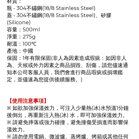
材質：
瓶 - 304不鏽鋼(18/8 Stainless Steel)
蓋 - 304不鏽鋼(18/8 Stainless Steel)、矽膠
(Silicone)
容量：500ml
淨重：275g
耐溫：100℃
產地：中國
保固：1年有限保固(非人為因素造成瑕疵：如因非人
為、天候或外力因素之商品損毀、刮傷，請您儘速通
知本公司客服人員，我們會進行商品瑕疵或損壞鑑
定，並儘速為您提供後續服務。)
【使用注意事項】
※ 如欲加強保溫效力，可注入少量熱(冰)水預溫1分鐘
後倒出，再重新注入熱(冰) 水，即可加強保溫效力。
※ 請避免摔落或強力碰撞，避免撞傷受損進而影響保
溫效力。
※ 請勿使用電鍋、微波爐、蒸烤爐、烤箱或其他任何