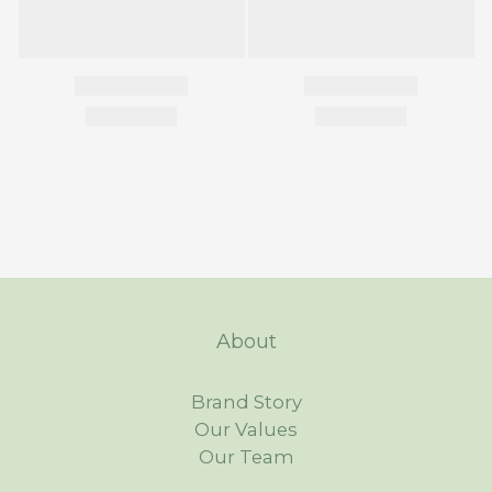
About
Brand Story
Our Values
Our Team