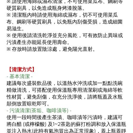
※ 請使用海綿或濕布清潔，不可使用菜瓜布、鋼刷等
硬質刷具，以免造成瓶身烤漆脫落。
※ 清潔瓶內時請使用海綿或濕布，切不可使用菜瓜
布、鋼刷等硬質刷具，以免瓶內刮傷受損，造成細菌
易滋生。
※ 使用後請清洗乾淨並充分風乾，可有效防止異味或
污漬產生亦能延長使用壽命。
※ 存放時請放置陰涼處，避免陽光直射。
【清潔方式】
- 基本清潔 -
建議每次盛裝飲品後，以溫熱水沖洗或加一點點洗碗
精做清洗，可搭配使用保溫瓶專用清潔刷或海綿等軟
性材質，避免刮傷，在充分洗淨後，請將瓶蓋及水瓶
顛倒放置晾乾即可。
- 污漬清潔(茶垢、咖啡漬等) -
使用一段時間後產生茶漬、咖啡漬等污漬時，建議可
將白醋 (或檸檬酸) 及1~2茶匙的蘇打粉調和放入保溫瓶
並注入熱水(此時有氣泡冒出為正常現象)，蓋上瓶蓋靜