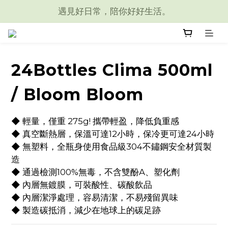
遇見好日常，陪你好好生活。
24Bottles Clima 500ml
/ Bloom Bloom
◆ 輕量，僅重 275g! 攜帶輕盈，降低負重感
◆ 真空斷熱層，保溫可達12小時，保冷更可達24小時
◆ 無塑料，全瓶身使用食品級304不鏽鋼安全材質製
造
◆ 通過檢測100%無毒，不含雙酚A、塑化劑
◆ 內層無鍍膜，可裝酸性、碳酸飲品
◆ 內層潔淨處理，容易清潔，不易殘留異味
◆ 製造碳抵消，減少在地球上的碳足跡