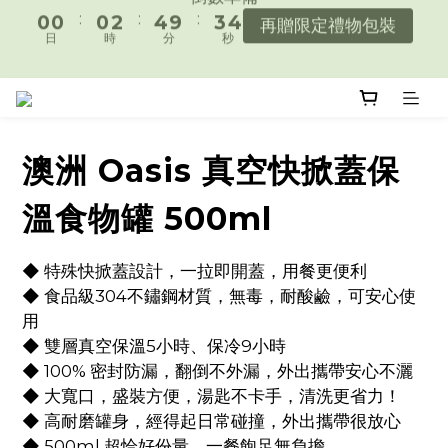
4
4
4
6
8
7
7
遇見好日常，陪你好好生活。
遇見好日常，陪你好好生活。
3
3
3
5
7
6
6
2
2
2
4
6
5
5
1
1
1
3
5
4
4
倒數準備
:
:
:
0
0
0
2
4
9
3
3
再贈限定禮物包裝
日
時
分
秒
1
3
8
2
2
澳洲 Oasis 真空快掀蓋保
0
2
7
1
1
遇見好日常，陪你好好生活。
1
6
0
0
溫食物罐 500ml
0
5
4
◆ 特殊快掀蓋設計，一拉即開蓋，用餐更便利
3
◆ 食品級304不鏽鋼材質，無毒，耐酸鹼，可安心使
2
用
1
◆ 雙層真空保溫5小時、保冷9小時
0
◆ 100% 密封防漏，翻倒不外漏，外出攜帶安心不灑
◆ 大寬口，盛裝方便，湯匙不卡手，清洗更省力！
◆ 高耐磨罐身，經得起日常碰撞，外出攜帶很放心
◆ 500ml 超恰好份量，一餐飽足無負擔