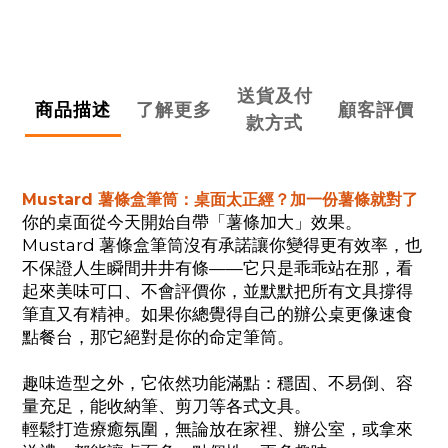
送貨及付
商品描述
了解更多
顧客評價
款方式
Mustard 薯條盒筆筒：桌面太正經？加一份薯條就對了
你的桌面從今天開始自帶「薯條加大」效果。
Mustard 薯條盒筆筒沒有承諾讓你變得更有效率，也
不保證人生瞬間井井有條——它只是乖乖站在那，看
起來美味可口、不會評價你，並默默把所有文具撐得
筆直又有精神。如果你總覺得自己的辦公桌更像速食
點餐台，那它絕對是你的命定筆筒。
趣味造型之外，它依然功能滿點：穩固、不易倒、容
量充足，能收納筆、剪刀等各式文具。
輕鬆打造療癒氛圍，無論放在家裡、辦公室，或拿來