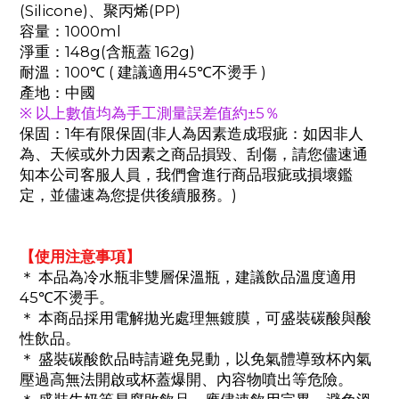
(Silicone)、聚丙烯(PP)
容量：1000ml
淨重：148g(含瓶蓋 162g)
耐溫：100℃ ( 建議適用45℃不燙手 )
產地：中國
※ 以上數值均為手工測量誤差值約±5％
保固：1年有限保固(非人為因素造成瑕疵：如因非人
為、天候或外力因素之商品損毀、刮傷，請您儘速通
知本公司客服人員，我們會進行商品瑕疵或損壞鑑
定，並儘速為您提供後續服務。)
【使用注意事項】
＊ 本品為冷水瓶非雙層保溫瓶，建議飲品溫度適用
45℃不燙手。
＊ 本商品採用電解拋光處理無鍍膜，可盛裝碳酸與酸
性飲品。
＊ 盛裝碳酸飲品時請避免晃動，以免氣體導致杯內氣
壓過高無法開啟或杯蓋爆開、內容物噴出等危險。