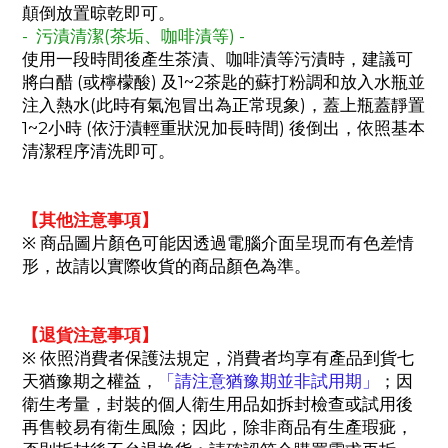
顛倒放置晾乾即可。
- 污漬清潔(茶垢、咖啡漬等) -
使用一段時間後產生茶漬、咖啡漬等污漬時，建議可
將白醋 (或檸檬酸) 及1~2茶匙的蘇打粉調和放入水瓶並
注入熱水(此時有氣泡冒出為正常現象)，蓋上瓶蓋靜置
1~2小時 (依汙漬輕重狀況加長時間) 後倒出，依照基本
清潔程序清洗即可。
【其他注意事項】
※ 商品圖片顏色可能因透過電腦介面呈現而有色差情
形，故請以實際收貨的商品顏色為準。
【退貨注意事項】
※ 依照消費者保護法規定，消費者均享有產品到貨七
天猶豫期之權益，
「請注意猶豫期並非試用期」
；因
衛生考量，封裝的個人衛生用品如拆封檢查或試用後
再售較易有衛生風險；因此，除非商品有生產瑕疵，