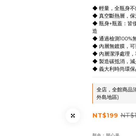
◆ 輕量，全瓶身不鏽
◆ 真空斷熱層，保
◆ 瓶身+瓶蓋：皆
造
◆ 通過檢測100
◆ 內層無鍍膜，
◆ 內層潔淨處理
◆ 製造碳抵消，
◆ 義大利時尚環保
全店，全館商品消
外島地區)
NT$1
NT$199
顏色
: 開心果