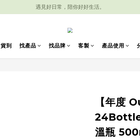
遇見好日常，陪你好好生活。
新貨到
找產品
找品牌
客製
產品使用
【年度 O
24Bott
溫瓶 500