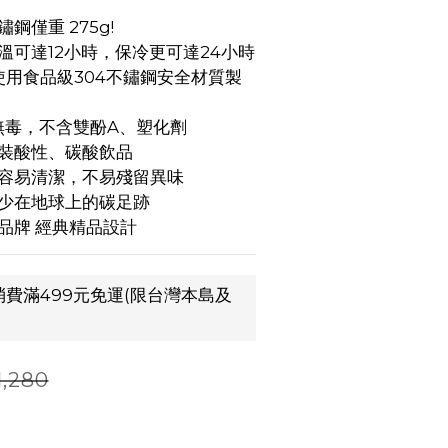
鋼僅重 275g!
溫可達12小時，保冷更可達24小時
使用食品級304不鏽鋼安全材質製
%無毒，不含雙酚A、塑化劑
可裝酸性、碳酸飲品
，容易清潔，不易殘留異味
減少在地球上的碳足跡
品牌 經典精品設計
費滿499元免運(限台灣本島及
,280