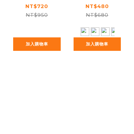
行杯 L 454ml -
瓶 250ml / 亮彩
NT$720
NT$480
NT$950
清澈
NT$680
系列
加入購物車
加入購物車