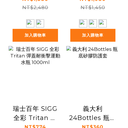
雲夢系列
NT$2,480
NT$1,450
加入購物車
加入購物車
瑞士百年 SIGG
義大利
全彩 Tritan 彈
24Bottles 瓶底
蓋耐衝擊運動水
矽膠防護套
NT$774
NT$360