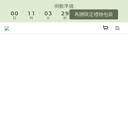
1
1
2
2
1
4
3
倒數準備
遇見好日常，陪你好好生活。
:
:
:
0
0
1
1
0
3
2
9
再贈限定禮物包裝
日
時
分
秒
0
0
2
1
8
1
0
7
遇見好日常，陪你好好生活。
0
6
5
4
3
2
1
0