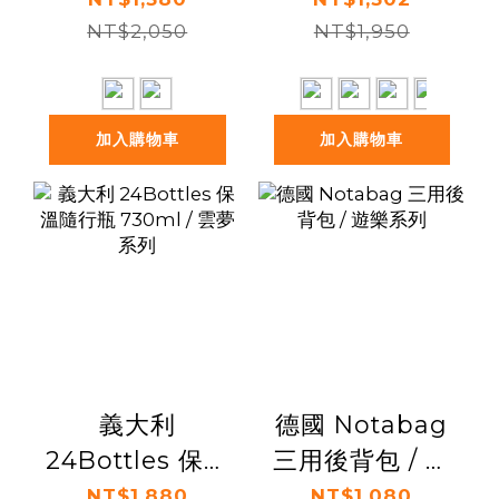
500ml / 盛開系
NT$2,050
NT$1,950
750ml
列
加入購物車
加入購物車
義大利
德國 Notabag
24Bottles 保溫
三用後背包 / 遊
隨行瓶 730ml /
樂系列
NT$1,880
NT$1,080