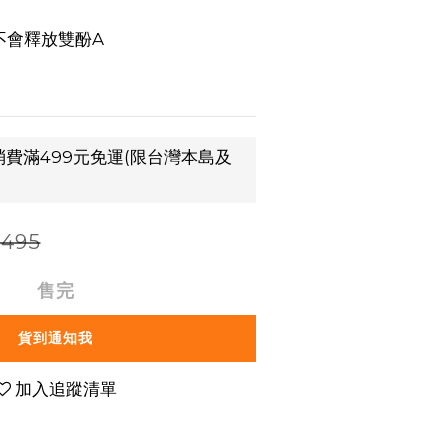
蓋不會釋放雙酚A
費滿499元免運(限台灣本島及
495
售完
貨到通知我
加入追蹤清單