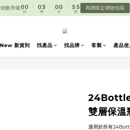
倒數準備
再贈限定禮物包裝
日
時
分
秒
2
4
3
遇見好日常，陪你好好生活。
1
3
2
遇見好日常，陪你好好生活。
0
2
1
1
0
0
New 新貨到
找產品
找品牌
客製
產品使
24Bottl
雙層保溫瓶
適用於所有24Bott