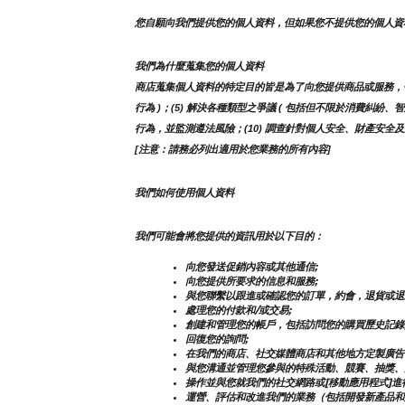
您自願向我們提供您的個人資料，但如果您不提供您的個人資
我們為什麼蒐集您的個人資料
商店蒐集個人資料的特定目的皆是為了向您提供商品或服務，包括但
行為 )；(5) 解決各種類型之爭議 ( 包括但不限於消費糾紛、
行為，並監測遵法風險；(10) 調查針對個人安全、財產安全及違
[注意：請務必列出適用於您業務的所有內容]
我們如何使用個人資料
我們可能會將您提供的資訊用於以下目的：
向您發送促銷內容或其他通信;
向您提供所要求的信息和服務;
與您聯繫以跟進或確認您的訂單，約會，退貨或退
處理您的付款和/或交易;
創建和管理您的帳戶，包括訪問您的購買歷史記錄
回復您的詢問;
在我們的商店、社交媒體商店和其他地方定製廣告
與您溝通並管理您參與的特殊活動、競賽、抽獎、
操作並與您就我們的社交網路或[移動應用程式]進
運營、評估和改進我們的業務（包括開發新產品和