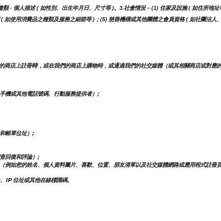
- 個人描述 ( 如性別、出生年月日、尺寸等 )。3.社會情況 – (1) 住家及設施 ( 如住所地址
調 ( 如使用消費品之種類及服務之細節等 )；(5) 慈善機構或其他團體之會員資格 ( 如社團法
時
的商店上註冊
，或在我們的商店上購物時，或通過我們的社交媒體（或其相關商店或對應
手機或其他電話號碼、行動服務提供者）;
和帳單位址）;
查回復和評論）;
（例如您的姓名、個人資料圖片、喜歡、位置、朋友清單以及社交媒體網路或應用程式註冊
、IP 位址或其他在線標識碼。