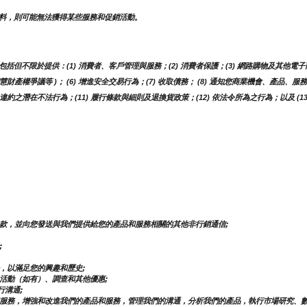
料，則可能無法獲得某些服務和促銷活動。
不限於提供：(1) 消費者、客戶管理與服務；(2) 消費者保護；(3) 網路購物及其他電子商
智慧財產權爭議等 )； (6) 增進安全交易行為；(7) 收取債務； (8) 通知您商業機會、產品
約之潛在不法行為；(11) 履行條款與細則及退換貨政策；(12) 依法令所為之行為；以及 (
款，並向您發送與我們提供給您的產品和服務相關的其他非行銷通信;
;
，以滿足您的興趣和歷史;
活動（如有）、調查和其他優惠;
行溝通;
服務，增強和改進我們的產品和服務，管理我們的溝通，分析我們的產品，執行市場研究、