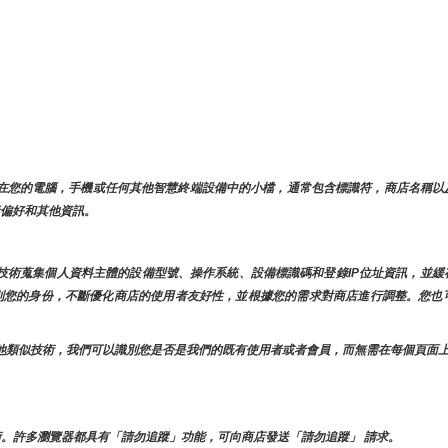
存儲在您的電腦，手機或任何其他智慧終端設備中的小檔，通常包含標識符，商店名稱
用者偏好和其他資訊。
類似技術蒐集個人資料主體的設備型號、操作系統、設備標識碼和登錄IP位址資訊，並
時識別您的身份，不斷優化商店的使用者友好性，並根據您的需求對商店進行調整。您
ie和其他類似技術，我們可以識別您是否是我們的既有使用者或者會員，而無需在每個頁
。許多瀏覽器都具有「請勿追蹤」功能，可向商店發送「請勿追蹤」 請求。