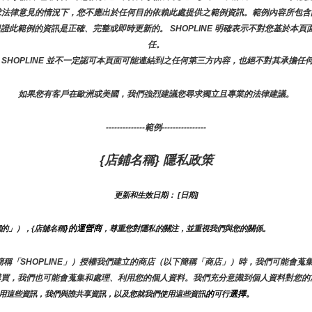
求法律意見的情況下，您不應出於任何目的依賴此處提供之範例資訊。範例內容所包含
或保證此範例的資訊是正確、完整或即時更新的。 SHOPLINE 明確表示不對您基於
任。
 SHOPLINE 並不一定認可本頁面可能連結到之任何第三方內容，也絕不對其承擔任
如果您有客戶在歐洲或美國，我們強烈建議您尋求獨立且專業的法律建議。
--------------範例----------------
{店鋪名稱} 隱私政策
更新和生效日期： [日期]
}的運營商
們的」），{店舖名稱
，尊重您對隱私的關注，並重視我們與您的關係。 
E（以下簡稱「SHOPLINE」）授權我們建立的商店（以下簡稱「商店」）時，我們可能
購買，我們也可能會蒐集和處理、利用您的個人資料。我們充分意識到個人資料對您的
的
選擇。
用這些資訊，我們與誰共享資訊，以及您就我們使用這些資訊
可行