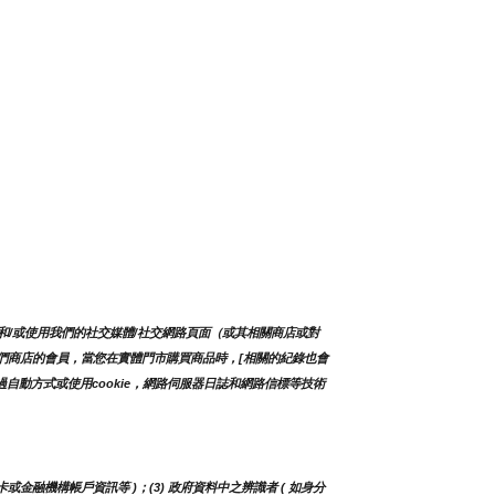
和/或使用我們的社交媒體/社交網路頁面（或其相關商店或對
入我們商店的會員，當您在實體門市購買商品時，[相關的紀錄也會
自動方式或使用cookie，網路伺服器日誌和網路信標等技術
卡或金融機構帳戶資訊等 )；(3) 政府資料中之辨識者 ( 如身分