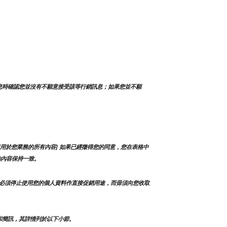
息時確認您並沒有不願意接受該等行銷訊息；如果您並不願
用於您業務的所有內容] 如果已經徵得您的同意，您在表格中
的內容保持一致。
必須停止使用您的個人資料作直接促銷用途，而毋須向您收取
和簡訊，其詳情列於以下小節。