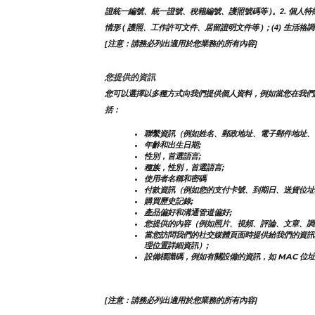
證統一編號、統一證號、稅籍編號、護照號碼等 )。2. 個人特徵類 
情形 ( 護照、工作許可文件、居留證明文件等 )；(4) 生活格
[注意：請務必列出適用於您業務的所有內容]
您提供的資訊
您可以選擇以多種方式向我們提供個人資料，例如當您在我們
括：
聯繫資訊（例如姓名、郵政地址、電子郵件地址、
年齡和出生日期;
性別，首選語言;
種族，性別，首選語言;
使用者名稱和密碼
付款資訊（例如您的支付卡號、到期日、送貨位址
購買歷史記錄;
產品偏好和溝通管道偏好;
您提供的內容（例如照片、視頻、評論、文章、調
當您訪問我們的社交媒體頁面時提供給我們的資訊
理位置詳細資訊）;
設備標識碼，例如有關設備的資訊，如 MAC 位址
[注意：請務必列出適用於您業務的所有內容]