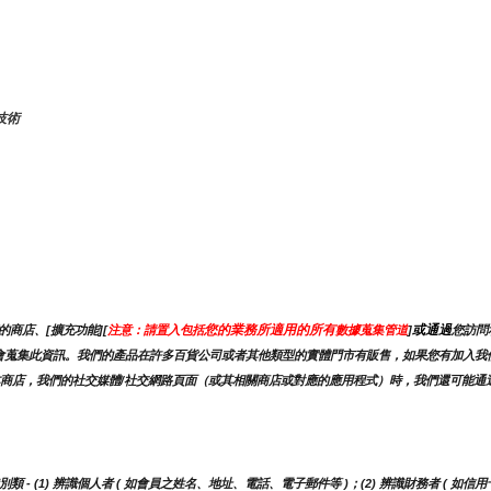
技術
您的業務所適用的所有
或通過
商店、[擴充功能][
注意：請置入包括
數據蒐集管道
]
您訪問
，我們可能會蒐集此資訊。我們的產品在許多百貨公司或者其他類型的實體門市有販售，如果您有加
商店，我們的社交媒體/社交網路頁面（或其相關商店或對應的應用程式）時，我們還可能通過
 (1) 辨識個人者 ( 如會員之姓名、地址、電話、電子郵件等 )；(2) 辨識財務者 ( 如信用