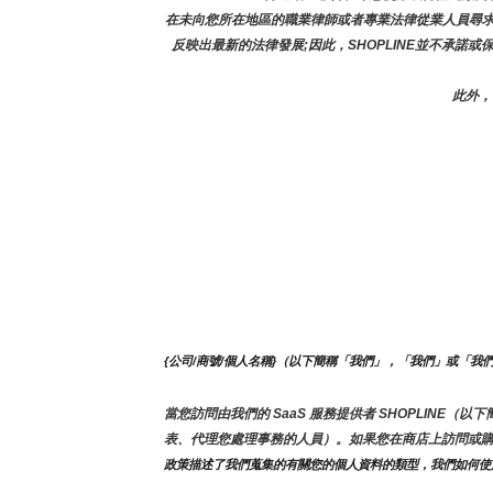
在未向您所在地區的職業律師或者專業法律從業人員尋
反映出最新的法律發展;因此，SHOPLINE並不承諾
此外，
{公司/商號/個人名稱}（以下簡稱「我們」，「我們」或「我
當您訪問由我們的 SaaS 服務提供者 SHOPLIN
表、代理您處理事務的人員）。如果您在商店上訪問或
政策描述了我們蒐集的有關您的個人資料的類型，我們如何使