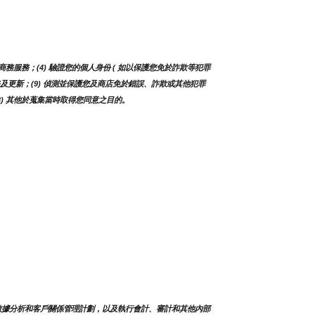
務服務；(4) 驗證您的個人身份 ( 如以保護您免於詐欺等犯罪
、服務及更新；(9) 偵測並保護您及商店免於錯誤、詐欺或其他犯罪
13) 其他於蒐集當時取得您同意之目的。
數據分析和客戶關係管理計劃，以及執行會計、審計和其他內部