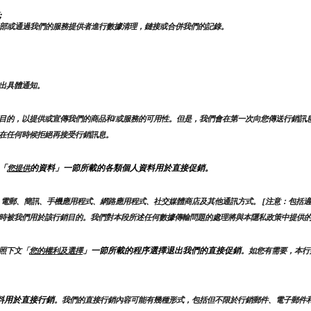
;
部或通過我們的服務提供者進行數據清理，鏈接或合併我們的記錄。
出具體通知。
目的，以提供或宣傳我們的商品和/或服務的可用性。但是，我們會在第一次向您傳送行銷訊
在任何時候拒絕再接受行銷訊息。
「
的資料」一節所載的各類個人資料用於直接促銷。
您提供
電郵、簡訊、手機應用程式、網路應用程式、社交媒體商店及其他通訊方式。 [注意：包括適
時被我們用於該行銷目的。我們對本段所述任何數據傳輸問題的處理將與本隱私政策中提供
」一節所載的程序選擇退出我們的直接促銷
照下文「
您的權利及選擇
。如您有需要，本行
料用於直接行銷
。我們的直接行銷內容可能有幾種形式，包括但不限於行銷郵件、電子郵件