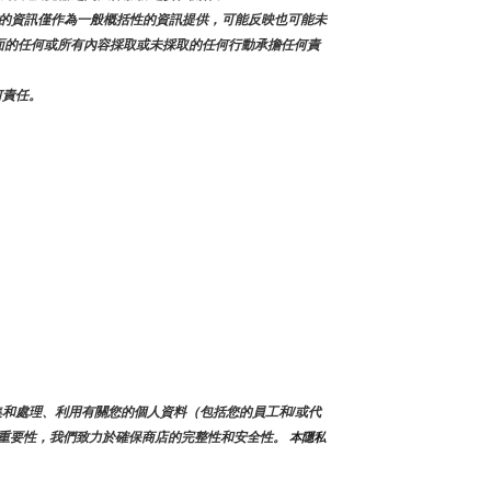
的資訊僅作為一般概括性的資訊提供，可能反映也可能未
本頁面的任何或所有內容採取或未採取的任何行動承擔任何責
何責任。
會蒐集和處理、利用有關您的個人資料（包括您的員工和/或代
重要性，我們致力於確保商店的完整性和安全性。
 本隱私