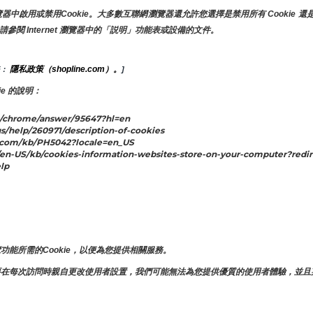
啟用或禁用Cookie。大多數互聯網瀏覽器還允許您選擇是禁用所有 Cookie 還是
請參閱 Internet 瀏覽器中的「説明」功能表或設備的文件。
隱私政策（shopline.com）。
： 
]
e 的說明：
/chrome/answer/95647?hl=en
s/help/260971/description-of-cookies
.com/kb/PH5042?locale=en_US
n-US/kb/cookies-information-websites-store-on-your-computer?redir
lp
。
。
能所需的Cookie，以便為您提供相關服務。
要在每次訪問時親自更改使用者設置，我們可能無法為您提供優質的使用者體驗，並且